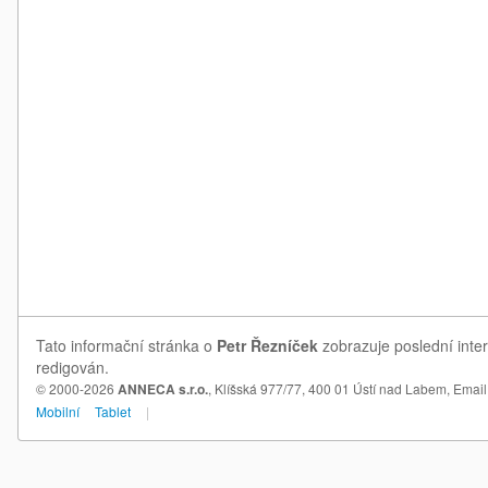
Tato informační stránka o
Petr Řezníček
zobrazuje poslední inter
redigován.
© 2000-2026
ANNECA s.r.o.
, Klíšská 977/77, 400 01 Ústí nad Labem,
Email
Mobilní
Tablet
|