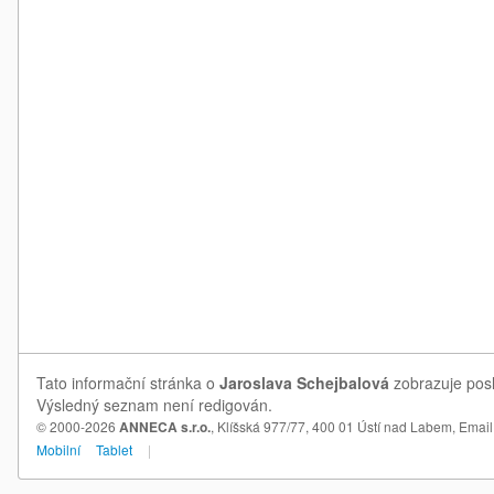
Tato informační stránka o
Jaroslava Schejbalová
zobrazuje posl
Výsledný seznam není redigován.
© 2000-2026
ANNECA s.r.o.
, Klíšská 977/77, 400 01 Ústí nad Labem,
Email
Mobilní
Tablet
|