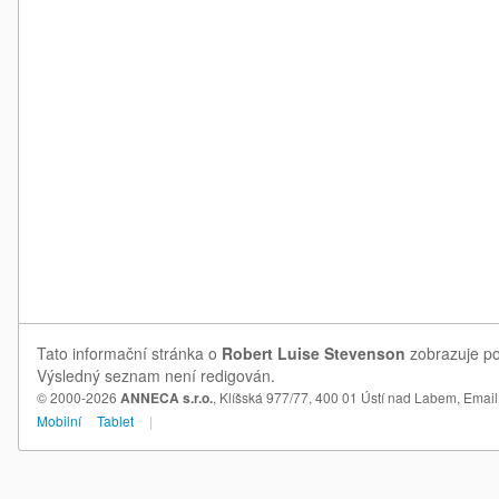
Tato informační stránka o
Robert Luise Stevenson
zobrazuje pos
Výsledný seznam není redigován.
© 2000-2026
ANNECA s.r.o.
, Klíšská 977/77, 400 01 Ústí nad Labem,
Email
Mobilní
Tablet
|