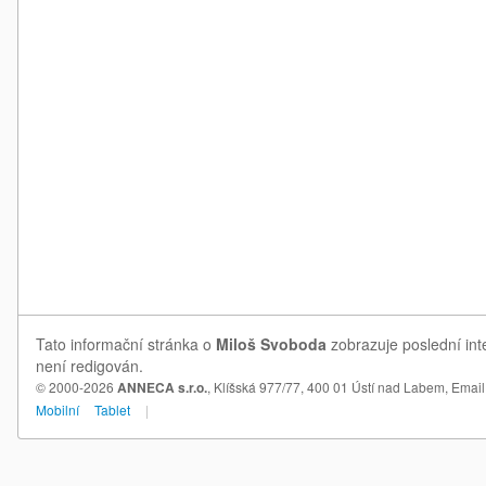
Tato informační stránka o
Miloš Svoboda
zobrazuje poslední int
není redigován.
© 2000-2026
ANNECA s.r.o.
, Klíšská 977/77, 400 01 Ústí nad Labem,
Email
Mobilní
Tablet
|