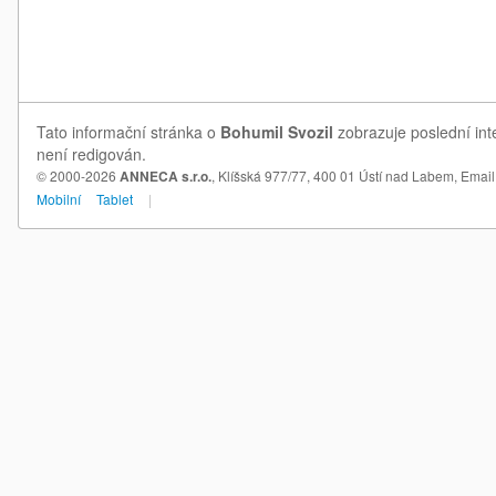
Tato informační stránka o
Bohumil Svozil
zobrazuje poslední int
není redigován.
© 2000-2026
ANNECA s.r.o.
, Klíšská 977/77, 400 01 Ústí nad Labem,
Email
Mobilní
Tablet
|