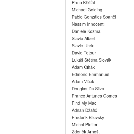
Proto Křišťál
Michael Golding
Pablo Gonzáles Španěl
Nassim Innocenti
Daniele Kozma
Slavie Albert
Slavie Uhrin
David Tetour
Lukáš Štětina Slovák
Adam Čihák
Edmond Emmanuel
Adam Vlček
Douglas Da Silva
Franco Antunes Gomes
Find My Mac
Adnan Džafić
Frederik Bilovský
Michal Pfeifer
Zdeněk Arnošt