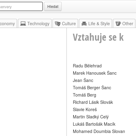
Hledat
conomy
Technology
Culture
Life & Style
Other
Vztahuje se k
Radu Bělehrad
Marek Hanousek Šanc
Jean Šanc
Tomáš Berger Šanc
Tomáš Berg
Richard Lásik Slovák
Slavie Koreš
Martin Sladký Celý
Lukáš Bartošák Macík
Mohamed Doumbia Slovan