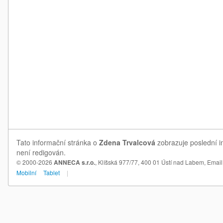
Tato informační stránka o
Zdena Trvalcová
zobrazuje poslední i
není redigován.
© 2000-2026
ANNECA s.r.o.
, Klíšská 977/77, 400 01 Ústí nad Labem,
Email
Mobilní
Tablet
|