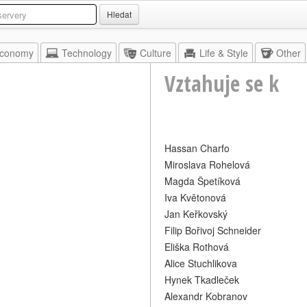
Hledat
conomy
Technology
Culture
Life & Style
Other
Vztahuje se k
Hassan Charfo
Miroslava Rohelová
Magda Špetíková
Iva Květonová
Jan Keřkovský
Filip Bořivoj Schneider
Eliška Rothová
Alice Stuchlikova
Hynek Tkadleček
Alexandr Kobranov