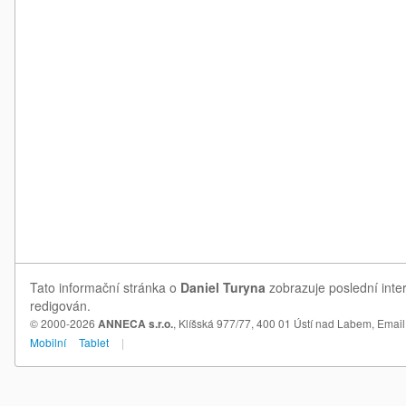
Tato informační stránka o
Daniel Turyna
zobrazuje poslední inte
redigován.
© 2000-2026
ANNECA s.r.o.
, Klíšská 977/77, 400 01 Ústí nad Labem,
Email
Mobilní
Tablet
|