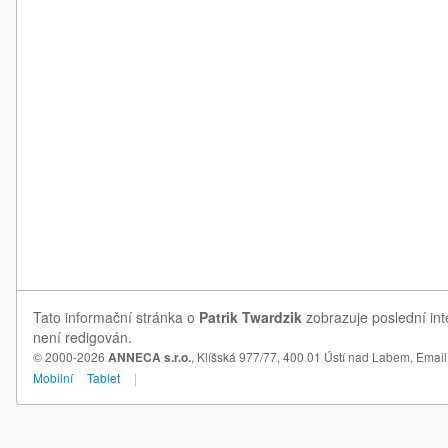
Tato informační stránka o
Patrik Twardzik
zobrazuje poslední int
není redigován.
© 2000-2026
ANNECA s.r.o.
, Klíšská 977/77, 400 01 Ústí nad Labem,
Email
Mobilní
Tablet
|