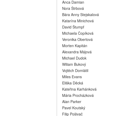
Anca Damian
Nora Štrbová
Bára Anny Stejskalová
Katarína Minichová
David Štumpf
Michaela Čopíková
Veronika Obertová
Morten Kapitán
Alexandra Májová
Michael Dudok
Wiliam Bukový
Vojtěch Domlátil
Miles Evans
Eliška Děcká
Kateřina Karhánková
Mária Procházková
Alan Parker
Pavel Koutský
Filip Pošivač