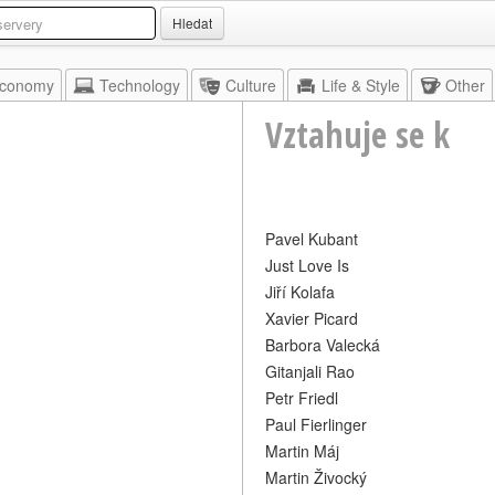
Hledat
conomy
Technology
Culture
Life & Style
Other
Vztahuje se k
Pavel Kubant
Just Love Is
Jiří Kolafa
Xavier Picard
Barbora Valecká
Gitanjali Rao
Petr Friedl
Paul Fierlinger
Martin Máj
Martin Živocký