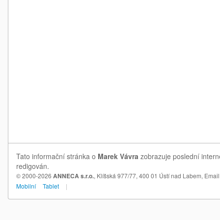
Tato informační stránka o
Marek Vávra
zobrazuje poslední intern
redigován.
© 2000-2026
ANNECA s.r.o.
, Klíšská 977/77, 400 01 Ústí nad Labem,
Email
Mobilní
Tablet
|