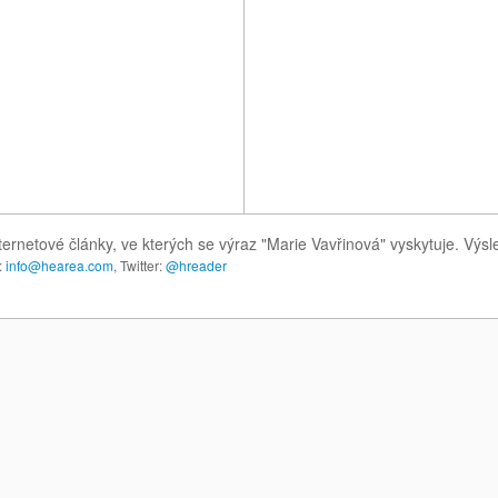
ternetové články, ve kterých se výraz "Marie Vavřinová" vyskytuje. Vý
:
info@hearea.com
, Twitter:
@hreader