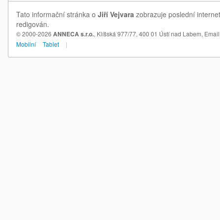
Tato informační stránka o
Jiří Vejvara
zobrazuje poslední internet
redigován.
© 2000-2026
ANNECA s.r.o.
, Klíšská 977/77, 400 01 Ústí nad Labem,
Email
Mobilní
Tablet
|