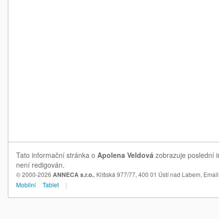
Tato informační stránka o
Apolena Veldová
zobrazuje poslední i
není redigován.
© 2000-2026
ANNECA s.r.o.
, Klíšská 977/77, 400 01 Ústí nad Labem,
Email
Mobilní
Tablet
|