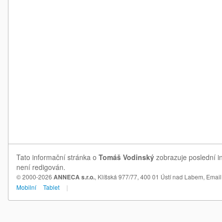
Tato informační stránka o
Tomáš Vodinský
zobrazuje poslední i
není redigován.
© 2000-2026
ANNECA s.r.o.
, Klíšská 977/77, 400 01 Ústí nad Labem,
Email
Mobilní
Tablet
|