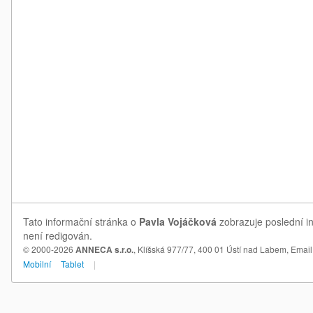
Tato informační stránka o
Pavla Vojáčková
zobrazuje poslední in
není redigován.
© 2000-2026
ANNECA s.r.o.
, Klíšská 977/77, 400 01 Ústí nad Labem,
Email
Mobilní
Tablet
|