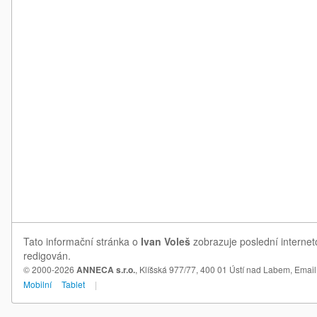
Tato informační stránka o
Ivan Voleš
zobrazuje poslední internet
redigován.
© 2000-2026
ANNECA s.r.o.
, Klíšská 977/77, 400 01 Ústí nad Labem,
Email
Mobilní
Tablet
|