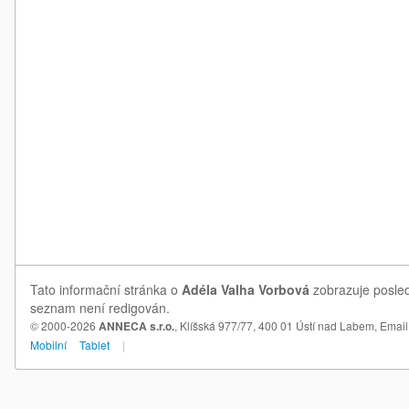
Tato informační stránka o
Adéla Valha Vorbová
zobrazuje posled
seznam není redigován.
© 2000-2026
ANNECA s.r.o.
, Klíšská 977/77, 400 01 Ústí nad Labem,
Email
Mobilní
Tablet
|