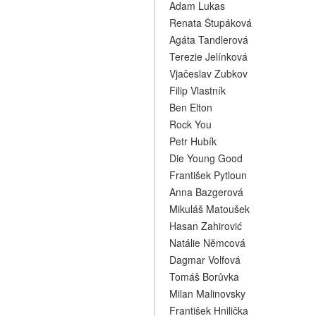
Adam Lukas
Renata Štupáková
Agáta Tandlerová
Terezie Jelínková
Vjačeslav Zubkov
Filip Vlastník
Ben Elton
Rock You
Petr Hubík
Die Young Good
František Pytloun
Anna Bazgerová
Mikuláš Matoušek
Hasan Zahirović
Natálie Němcová
Dagmar Volfová
Tomáš Borůvka
Milan Malinovsky
František Hnilička