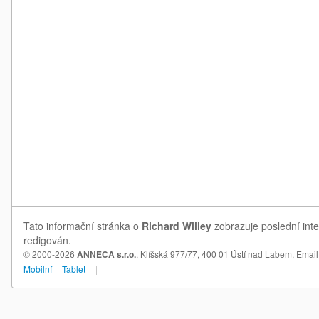
Tato informační stránka o
Richard Willey
zobrazuje poslední inte
redigován.
© 2000-2026
ANNECA s.r.o.
, Klíšská 977/77, 400 01 Ústí nad Labem,
Email
Mobilní
Tablet
|