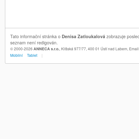
Tato informační stránka o
Denisa Zatloukalová
zobrazuje posled
seznam není redigován.
© 2000-2026
ANNECA s.r.o.
, Klíšská 977/77, 400 01 Ústí nad Labem,
Email
Mobilní
Tablet
|