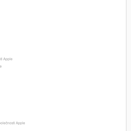
ti Apple
le
polečnosti Apple