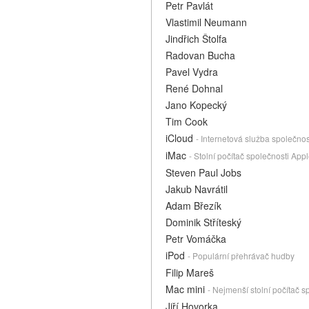
Petr Pavlát
Vlastimil Neumann
Jindřich Štolfa
Radovan Bucha
Pavel Vydra
René Dohnal
Jano Kopecký
Tim Cook
iCloud
- Internetová služba společnos
iMac
- Stolní počítač společnosti App
Steven Paul Jobs
Jakub Navrátil
Adam Březík
Dominik Stříteský
Petr Vomáčka
iPod
- Populární přehrávač hudby
Filip Mareš
Mac mini
- Nejmenší stolní počítač s
Jiří Hovorka