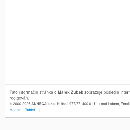
Tato informační stránka o
Marek Zúbek
zobrazuje poslední inter
redigován.
© 2000-2026
ANNECA s.r.o.
, Klíšská 977/77, 400 01 Ústí nad Labem,
Email
Mobilní
Tablet
|