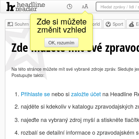
Zde si můžete
Souhrn
Moje
Home
World
Sport
E
změnit vzhled
Zde můžete mít své zpravod
OK, rozumím
Na této stránce můžete mít své vybrané zdroje zpráv. Sledujte je
Postupujte takto:
Přihlaste se
nebo si
založte účet
na Headline R
najděte si kdekoliv v katalogu zpravodajských zd
najeďte na vybraný zdroj myší a stiskněte
tlačí
rozbalí se detailní informace o zpravodajském s