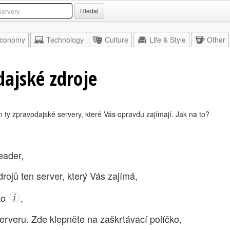
Hledat
conomy
Technology
Culture
Life & Style
Other
ajské zdroje
n ty zpravodajské servery, které Vás opravdu zajímají. Jak na to?
eader,
rojů ten server, který Vás zajímá,
tko
,
erveru. Zde klepněte na zaškrtávací políčko,