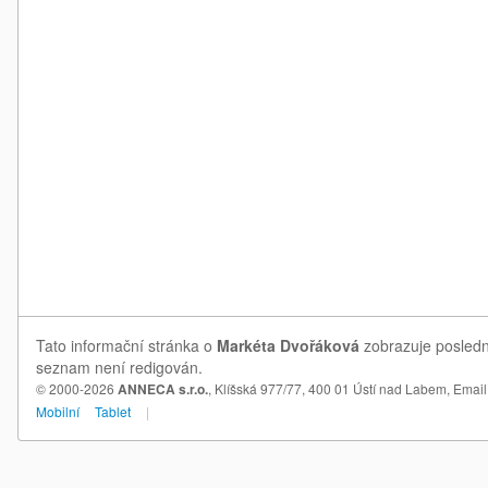
Tato informační stránka o
Markéta Dvořáková
zobrazuje poslední
seznam není redigován.
© 2000-2026
ANNECA s.r.o.
, Klíšská 977/77, 400 01 Ústí nad Labem,
Email
Mobilní
Tablet
|