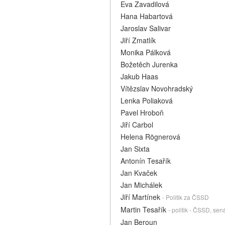
Eva Zavadilová
Hana Habartová
Jaroslav Salivar
Jiří Zmatlík
Monika Pálková
Božetěch Jurenka
Jakub Haas
Vítězslav Novohradský
Lenka Poliaková
Pavel Hroboň
Jiří Carbol
Helena Rögnerová
Jan Sixta
Antonín Tesařík
Jan Kvaček
Jan Michálek
Jiří Martínek
- Politik za ČSSD
Martin Tesařík
- politik - ČSSD, se
Jan Beroun