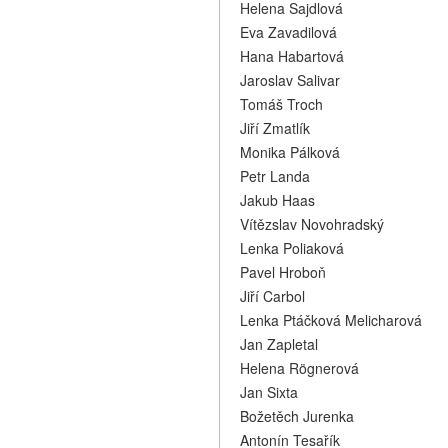
Helena Sajdlová
Eva Zavadilová
Hana Habartová
Jaroslav Salivar
Tomáš Troch
Jiří Zmatlík
Monika Pálková
Petr Landa
Jakub Haas
Vítězslav Novohradský
Lenka Poliaková
Pavel Hroboň
Jiří Carbol
Lenka Ptáčková Melicharová
Jan Zapletal
Helena Rögnerová
Jan Sixta
Božetěch Jurenka
Antonín Tesařík