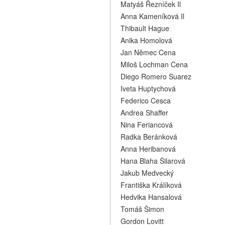
Matyáš Řezníček Il
Anna Kameníková Il
Thibault Hague
Anika Homolová
Jan Němec Cena
Miloš Lochman Cena
Diego Romero Suarez
Iveta Huptychová
Federico Cesca
Andrea Shaffer
Nina Feriancová
Radka Beránková
Anna Heribanová
Hana Blaha Šilarová
Jakub Medvecký
Františka Králíková
Hedvika Hansalová
Tomáš Šimon
Gordon Lovitt