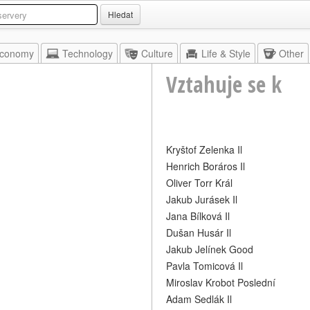
Hledat
conomy
Technology
Culture
Life & Style
Other
Vztahuje se k
Kryštof Zelenka Il
Henrich Boráros Il
Oliver Torr Král
Jakub Jurásek Il
Jana Bílková Il
Dušan Husár Il
Jakub Jelínek Good
Pavla Tomicová Il
Miroslav Krobot Poslední
Adam Sedlák Il