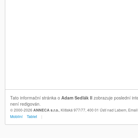
Tato informační stránka o
Adam Sedlák Il
zobrazuje poslední int
není redigován.
© 2000-2026
ANNECA s.r.o.
, Klíšská 977/77, 400 01 Ústí nad Labem,
Email
Mobilní
Tablet
|