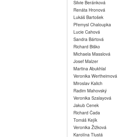
Silvie Beránková
Renáta Hronová
Lukáš Bartošek
Přemysl Chaloupka
Lucie Cahová
Sandra Bártová
Richard Biško
Michaela Masslová
Josef Malzer
Martina Abukhlal
Veronika Wertheimová
Miroslav Kalich
Radim Mahovský
Veronika Szalayová
Jakub Cenek
Richard Čada
Tomáš Kejík
Veronika Žižková
Karolína Tlustá