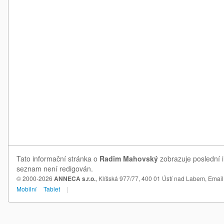
Tato informační stránka o
Radim Mahovský
zobrazuje poslední i
seznam není redigován.
© 2000-2026
ANNECA s.r.o.
, Klíšská 977/77, 400 01 Ústí nad Labem,
Email
Mobilní
Tablet
|