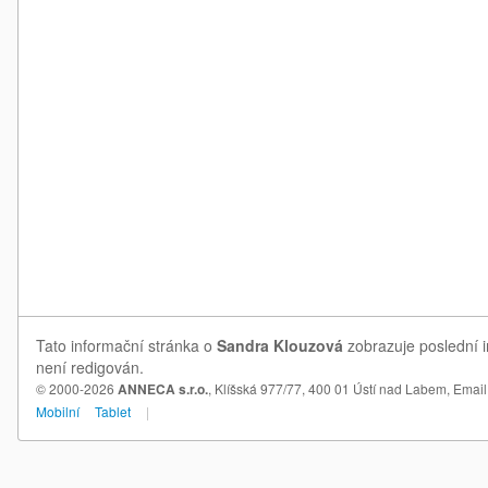
Tato informační stránka o
Sandra Klouzová
zobrazuje poslední i
není redigován.
© 2000-2026
ANNECA s.r.o.
, Klíšská 977/77, 400 01 Ústí nad Labem,
Email
Mobilní
Tablet
|