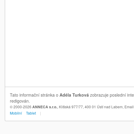
Tato informační stránka o
Adéla Turková
zobrazuje poslední inte
redigován.
© 2000-2026
ANNECA s.r.o.
, Klíšská 977/77, 400 01 Ústí nad Labem,
Email
Mobilní
Tablet
|