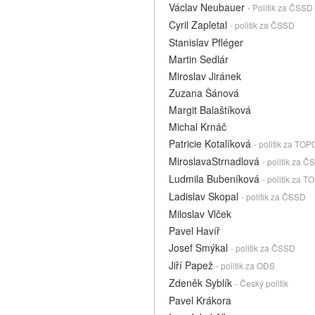
Václav Neubauer
- Politik za ČSSD
Cyril Zapletal
- politik za ČSSD
Stanislav Pfléger
Martin Sedlár
Miroslav Jiránek
Zuzana Šánová
Margit Balaštíková
Michal Krnáč
Patricie Kotalíková
- politik za TOP
MiroslavaStrnadlová
- politik za 
Ludmila Bubeníková
- politik za T
Ladislav Skopal
- politik za ČSSD
Miloslav Vlček
Pavel Havíř
Josef Smýkal
- politik za ČSSD
Jiří Papež
- politik za ODS
Zdeněk Syblík
- Český politik
Pavel Krákora