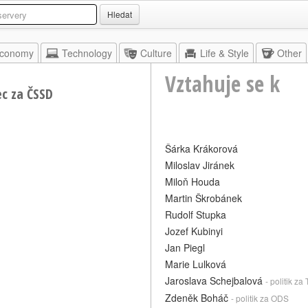
Hledat
conomy
Technology
Culture
Life & Style
Other
Vztahuje se k
c za ČSSD
Šárka Krákorová
Miloslav Jiránek
Miloň Houda
Martin Škrobánek
Rudolf Stupka
Jozef Kubinyi
Jan Piegl
Marie Lulková
Jaroslava Schejbalová
- politik z
Zdeněk Boháč
- politik za ODS