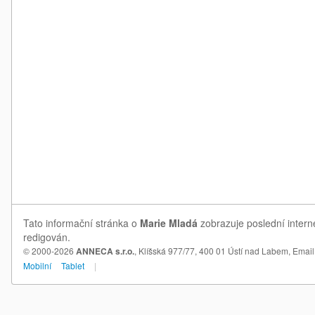
Tato informační stránka o
Marie Mladá
zobrazuje poslední intern
redigován.
© 2000-2026
ANNECA s.r.o.
, Klíšská 977/77, 400 01 Ústí nad Labem,
Email
Mobilní
Tablet
|