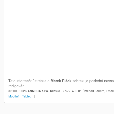
Tato informační stránka o
Marek Plšek
zobrazuje poslední intern
redigován.
© 2000-2026
ANNECA s.r.o.
, Klíšská 977/77, 400 01 Ústí nad Labem,
Email
Mobilní
Tablet
|