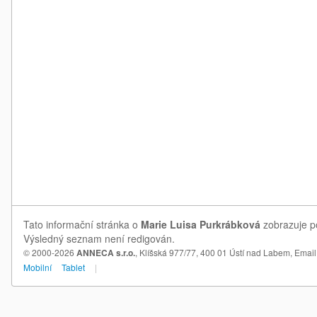
Tato informační stránka o
Marie Luisa Purkrábková
zobrazuje po
Výsledný seznam není redigován.
© 2000-2026
ANNECA s.r.o.
, Klíšská 977/77, 400 01 Ústí nad Labem,
Email
Mobilní
Tablet
|