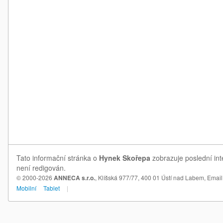
Tato informační stránka o
Hynek Skořepa
zobrazuje poslední int
není redigován.
© 2000-2026
ANNECA s.r.o.
, Klíšská 977/77, 400 01 Ústí nad Labem,
Email
Mobilní
Tablet
|