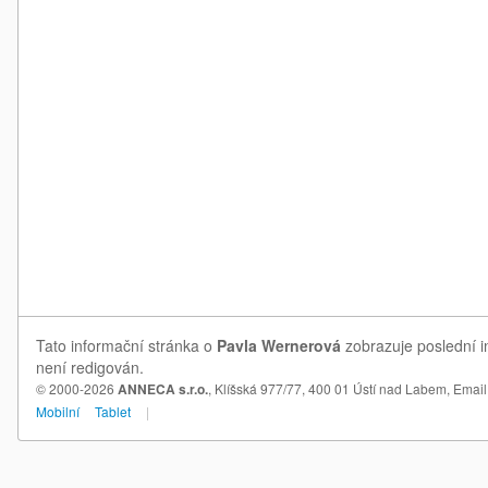
Tato informační stránka o
Pavla Wernerová
zobrazuje poslední i
není redigován.
© 2000-2026
ANNECA s.r.o.
, Klíšská 977/77, 400 01 Ústí nad Labem,
Email
Mobilní
Tablet
|