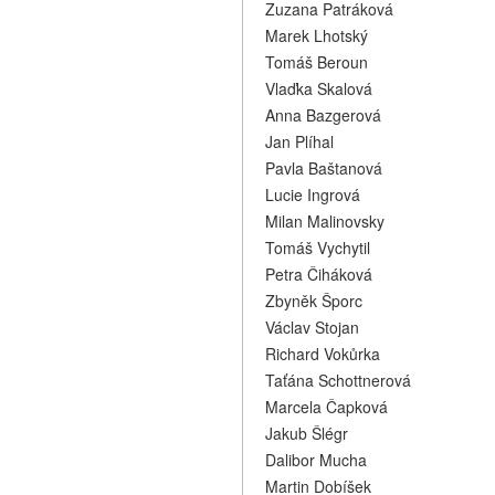
Zuzana Patráková
Marek Lhotský
Tomáš Beroun
Vlaďka Skalová
Anna Bazgerová
Jan Plíhal
Pavla Baštanová
Lucie Ingrová
Milan Malinovsky
Tomáš Vychytil
Petra Čiháková
Zbyněk Šporc
Václav Stojan
Richard Vokůrka
Taťána Schottnerová
Marcela Čapková
Jakub Šlégr
Dalibor Mucha
Martin Dobíšek