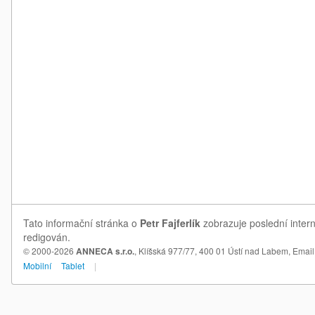
Tato informační stránka o
Petr Fajferlík
zobrazuje poslední intern
redigován.
© 2000-2026
ANNECA s.r.o.
, Klíšská 977/77, 400 01 Ústí nad Labem,
Email
Mobilní
Tablet
|