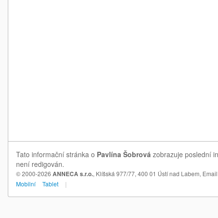
Tato informační stránka o
Pavlína Šobrová
zobrazuje poslední in
není redigován.
© 2000-2026
ANNECA s.r.o.
, Klíšská 977/77, 400 01 Ústí nad Labem,
Email
Mobilní
Tablet
|