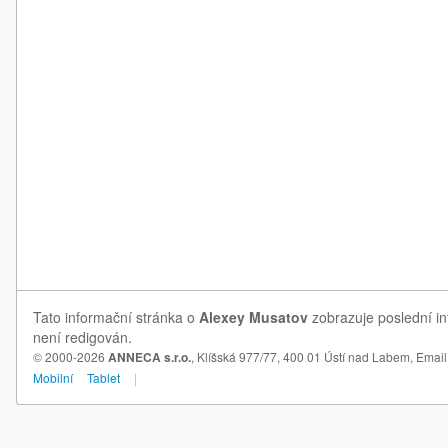
Tato informační stránka o
Alexey Musatov
zobrazuje poslední in
není redigován.
© 2000-2026
ANNECA s.r.o.
, Klíšská 977/77, 400 01 Ústí nad Labem,
Email
Mobilní
Tablet
|