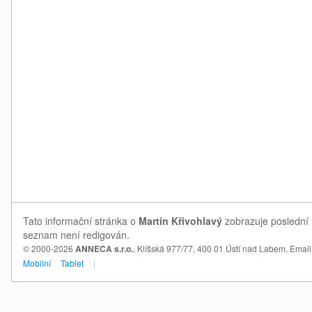
Tato informační stránka o
Martin Křivohlavý
zobrazuje poslední i
seznam není redigován.
© 2000-2026
ANNECA s.r.o.
, Klíšská 977/77, 400 01 Ústí nad Labem,
Email
Mobilní
Tablet
|