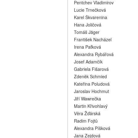
Pentchev Vladimirov
Lucie Trnečková
Karel Škvarenina
Hana Joličová
Tomáš Jäger
František Nacházel
Irena Paťková
Alexandra Rybářová
Josef Adamčík
Gabriela Fišarová
Zdeněk Schmied
Kateřina Poludová
Jaroslav Hochmut
Jiří Wawrečka
Martin Křivohlavý
Věra Žďárská
Radim Fojtů
Alexandra Píšková
Jana Zejdová