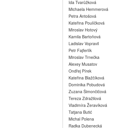
Ida Tvarůžková
Michaela Hemmerová
Petra Antošová
Kateřina Poulíčková
Miroslav Hotový
Kamila Bartoňová
Ladislav Vopravil
Petr Fajferlík
Miroslav Trnečka
Alexey Musatov
Ondřej Pírek
Kateřina Blažčíková
Dominika Pobudová
Zuzana Šimončičová
Tereza Zdražilová
Vladimíra Žeravíková
Tatjana Butić
Michal Polena
Radka Dubenecká