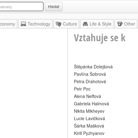
Hledat
conomy
Technology
Culture
Life & Style
Other
Vztahuje se k
Štěpánka Dolejšová
Pavlína Šobrová
Petra Drahotová
Petr Poc
Alena Neffová
Gabriela Halmová
Nikita Mikheyev
Lucie Lavičková
Šárka Mašková
Kirill Pyzhyanov