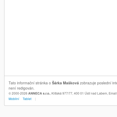
Tato informační stránka o
Šárka Mašková
zobrazuje poslední int
není redigován.
© 2000-2026
ANNECA s.r.o.
, Klíšská 977/77, 400 01 Ústí nad Labem,
Email
Mobilní
Tablet
|