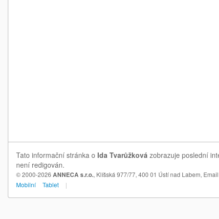
Tato informační stránka o
Ida Tvarůžková
zobrazuje poslední int
není redigován.
© 2000-2026
ANNECA s.r.o.
, Klíšská 977/77, 400 01 Ústí nad Labem,
Email
Mobilní
Tablet
|